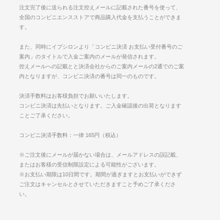
注文完了後に送られる注文控えメールに記載された番号を使って、
全国のコンビニエンスストアで商品購入代金を支払うことができま
す。
また、同時にイプシロンより「コンビニ決済 お支払い受付番号のご
案内」のタイトルで入金ご案内のメールが発信されます。
控えメールへの記載とと決済会社からのご案内メールの2通でのご案
内となりますが、コンビニ決済の番号は同一のものです。
決済手数料はお客様負担でお願いいたします。
コンビニ決済は先払いとなります。ご入金確認後の出荷となります
ことご了承ください。
コンビニ決済手数料：一律 165円（税込）
※ご注文後にメールが届かない場合は、メールアドレスの誤記載、
またはお客様の受信制限設定による可能性がございます。
※お支払い期限は10日間です。期間が過ぎますとお支払いができず
ご注文はキャンセルとさせていただきますこと予めご了承くださ
い。