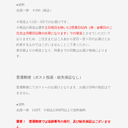
●送料
全国一律 ￥250（税込）
※発送より1日～3日でのお届けです。
※商品の発送は通常
土日祝日を除いた2営業日以内（例：金曜日のご
注文は月曜日以降の出荷になります）での発送
とさせていただいて
おりますため、ご注文またはご入金から翌日～翌々日のお届けとお
約束するものではございませんことご了承ください。
東京都よりの発送となり、到着までの日数はお届け地域によりま
す。
普通郵便（ポスト投函・紛失保証なし）
普通郵便にてポストへのお届けとなります。お届け日時の指定はで
きません。
●送料
全国一律 110円 ※税込2,500円以上で送料無料
重要！ 普通郵便では追跡番号の発行、及び紛失保証はございませ
ん。