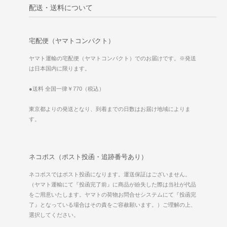
配送・送料について
宅配便（ヤマトコンパクト）
ヤマト運輸の宅配便（ヤマトコンパクト）でのお届けです。※発送
は日本国内に限ります。
●送料 全国一律￥770（税込）
東京都よりの発送となり、到着までの日数はお届け地域によりま
す。
ネコポス（ポスト投函・追跡番号あり）
ネコポスではポスト投函になります。運送保証はございません。
（ヤマト運輸にて『投函完了前』に商品が紛失した際は当社が代品
をご用意いたします。ヤマトの荷物お問合せシステムにて『投函完
了』となっている場合はその責をご容赦願います。）ご理解の上、
選択してください。