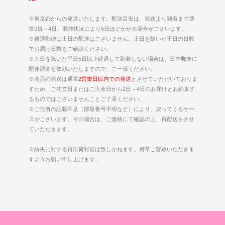
※東京都からの発送いたします。配送目安は、発送より到着まで通
常2日～4日、混雑状況により5日ほどかかる場合がございます。
※普通郵便は土日の配達はございません。土日を除いた平日の日数
でお届け日数をご確認ください。
※土日を除いた平日5日以上経過して到着しない場合は、日本郵便に
配達調査を依頼いたしますので、ご一報ください。
※商品の発送は通常
2営業日以内での発送
とさせていただいておりま
すため、ご注文日またはご入金日から2日～4日のお届けとお約束す
るものではございませんことご了承ください。
※ご住所の記載不足（部屋番号不明など）により、戻ってくるケー
スがございます。その場合は、ご連絡にて確認の上、再配送をさせ
ていただきます。
※紛失に対する再出荷対応は致しかねます。何卒ご容赦いただきま
すようお願い申し上げます。