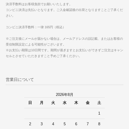
決済手数料はお客様負担でお願いいたします。
コンビニ決済は先払いとなります。ご入金確認後の出荷となりますことご了承くだ
さい。
コンビニ決済手数料：一律 165円（税込）
※ご注文後にメールが届かない場合は、メールアドレスの誤記載、またはお客様の
受信制限設定による可能性がございます。
※お支払い期限は10日間です。期間が過ぎますとお支払いができずご注文はキャン
セルとさせていただきますこと予めご了承ください。
営業日について
2026年8月
日
月
火
水
木
金
土
1
2
3
4
5
6
7
8