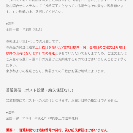
物お問合せシステムにて『投函完了』となっている場合はその責をご容赦願いま
す。）ご理解の上、選択してください。
●送料
全国一律 ￥250（税込）
※発送より1日～3日でのお届けです。
※商品の発送は通常
土日祝日を除いた2営業日以内（例：金曜日のご注文は月曜日
以降の出荷になります）での発送
とさせていただいておりますため、ご注文または
ご入金から翌日～翌々日のお届けとお約束するものではございませんことご了承く
ださい。
東京都よりの発送となり、到着までの日数はお届け地域によります。
普通郵便（ポスト投函・紛失保証なし）
普通郵便にてポストへのお届けとなります。お届け日時の指定はできません。
●送料
全国一律 110円 ※税込2,500円以上で送料無料
重要！ 普通郵便では追跡番号の発行、及び紛失保証はございません。