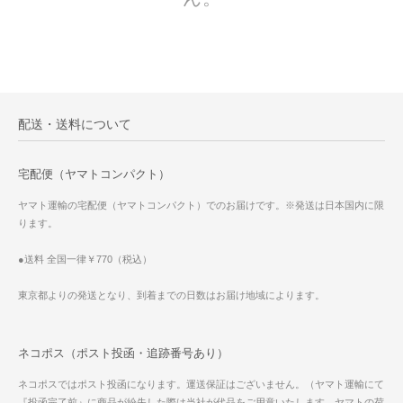
配送・送料について
宅配便（ヤマトコンパクト）
ヤマト運輸の宅配便（ヤマトコンパクト）でのお届けです。※発送は日本国内に限
ります。
●送料 全国一律￥770（税込）
東京都よりの発送となり、到着までの日数はお届け地域によります。
ネコポス（ポスト投函・追跡番号あり）
ネコポスではポスト投函になります。運送保証はございません。（ヤマト運輸にて
『投函完了前』に商品が紛失した際は当社が代品をご用意いたします。ヤマトの荷