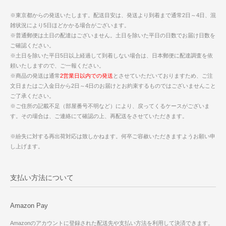
※東京都からの発送いたします。配送目安は、発送より到着まで通常2日～4日、混
雑状況により5日ほどかかる場合がございます。
※普通郵便は土日の配達はございません。土日を除いた平日の日数でお届け日数を
ご確認ください。
※土日を除いた平日5日以上経過して到着しない場合は、日本郵便に配達調査を依
頼いたしますので、ご一報ください。
※商品の発送は通常
2営業日以内での発送
とさせていただいておりますため、ご注
文日またはご入金日から2日～4日のお届けとお約束するものではございませんこと
ご了承ください。
※ご住所の記載不足（部屋番号不明など）により、戻ってくるケースがございま
す。その場合は、ご連絡にて確認の上、再配送をさせていただきます。
※紛失に対する再出荷対応は致しかねます。何卒ご容赦いただきますようお願い申
し上げます。
支払い方法について
Amazon Pay
Amazonのアカウントに登録された配送先や支払い方法を利用して決済できます。