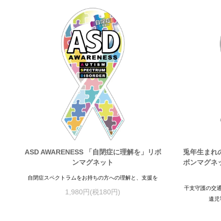
ASD AWARENESS 「自閉症に理解を」リボ
兎年生まれ
ンマグネット
ボンマグネ
自閉症スペクトラムをお持ちの方への理解と、支援を
干支守護の交
1,980円(税180円)
遺児