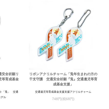
通安全祈願リ
リボンアクリルチャーム「兎年生まれの方の
児等育成基金
干支守護 交通安全祈願『兎』交通遺児等育
成基金支援」
ト「兎」 交通
交通遺児等育成基金支援支援アクリルチャーム
モデル
748円(税68円)