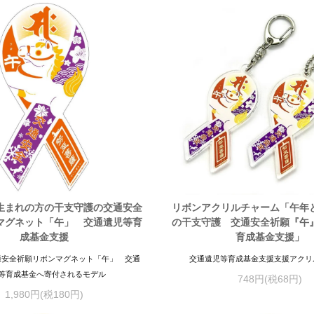
生まれの方の干支守護の交通安全
リボンアクリルチャーム「午年
マグネット「午」 交通遺児等育
の干支守護 交通安全祈願『午
成基金支援
育成基金支援」
通安全祈願リボンマグネット「午」 交通
交通遺児等育成基金支援支援アクリ
等育成基金へ寄付されるモデル
748円(税68円)
1,980円(税180円)