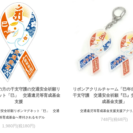
の方の干支守護の交通安全祈願リ
リボンアクリルチャーム「巳年
ット「巳」 交通遺児等育成基金
干支守護 交通安全祈願『巳』
支援
成基金支援」
通安全祈願リボンマグネット「巳」 交通
交通遺児等育成基金支援支援アクリ
等育成基金へ寄付されるモデル
748円(税68円)
1,980円(税180円)