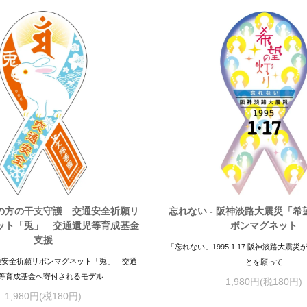
の方の干支守護 交通安全祈願リ
忘れない - 阪神淡路大震災「
ット「兎」 交通遺児等育成基金
ボンマグネット
支援
「忘れない」1995.1.17 阪神淡路大震
通安全祈願リボンマグネット「兎」 交通
とを願って
等育成基金へ寄付されるモデル
1,980円(税180円)
1,980円(税180円)