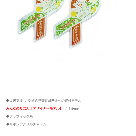
◆災害支援
/
交通遺児等育成基金への寄付モデル
みんなのりぼん【デザイナーモデル】
/
Hit-me
◆グラフィック系
◆リボンアクリルチャーム