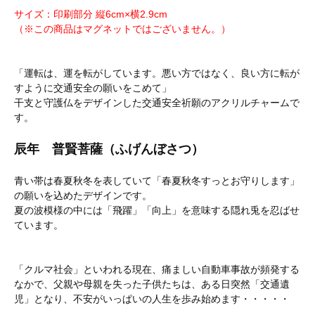
サイズ：印刷部分 縦6cm×横2.9cm
（※この商品はマグネットではございません。）
「運転は、運を転がしています。悪い方ではなく、良い方に転が
すように交通安全の願いをこめて」
干支と守護仏をデザインした交通安全祈願のアクリルチャームで
す。
辰年 普賢菩薩（ふげんぼさつ）
青い帯は春夏秋冬を表していて「春夏秋冬すっとお守りします」
の願いを込めたデザインです。
夏の波模様の中には「飛躍」「向上」を意味する隠れ兎を忍ばせ
ています。
「クルマ社会」といわれる現在、痛ましい自動車事故が頻発する
なかで、父親や母親を失った子供たちは、ある日突然「交通遺
児」となり、不安がいっぱいの人生を歩み始めます・・・・・