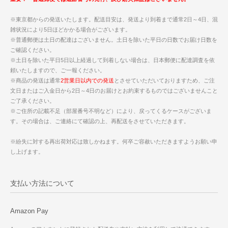
※東京都からの発送いたします。配送目安は、発送より到着まで通常2日～4日、混
雑状況により5日ほどかかる場合がございます。
※普通郵便は土日の配達はございません。土日を除いた平日の日数でお届け日数を
ご確認ください。
※土日を除いた平日5日以上経過して到着しない場合は、日本郵便に配達調査を依
頼いたしますので、ご一報ください。
※商品の発送は通常
2営業日以内での発送
とさせていただいておりますため、ご注
文日またはご入金日から2日～4日のお届けとお約束するものではございませんこと
ご了承ください。
※ご住所の記載不足（部屋番号不明など）により、戻ってくるケースがございま
す。その場合は、ご連絡にて確認の上、再配送をさせていただきます。
※紛失に対する再出荷対応は致しかねます。何卒ご容赦いただきますようお願い申
し上げます。
支払い方法について
Amazon Pay