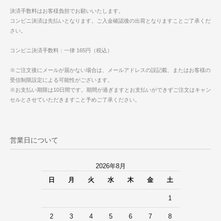
決済手数料はお客様負担でお願いいたします。
コンビニ決済は先払いとなります。ご入金確認後の出荷となりますことご了承くだ
さい。
コンビニ決済手数料：一律 165円（税込）
※ご注文後にメールが届かない場合は、メールアドレスの誤記載、またはお客様の
受信制限設定による可能性がございます。
※お支払い期限は10日間です。期間が過ぎますとお支払いができずご注文はキャン
セルとさせていただきますこと予めご了承ください。
営業日について
2026年8月
日
月
火
水
木
金
土
1
2
3
4
5
6
7
8