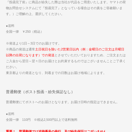
『投函完了前』に商品が紛失した際は当社が代品をご用意いたします。ヤマトの荷
物お問合せシステムにて『投函完了』となっている場合はその責をご容赦願いま
す。）ご理解の上、選択してください。
●送料
全国一律 ￥250（税込）
※発送より1日～3日でのお届けです。
※商品の発送は通常
土日祝日を除いた2営業日以内（例：金曜日のご注文は月曜日
以降の出荷になります）での発送
とさせていただいておりますため、ご注文または
ご入金から翌日～翌々日のお届けとお約束するものではございませんことご了承く
ださい。
東京都よりの発送となり、到着までの日数はお届け地域によります。
普通郵便（ポスト投函・紛失保証なし）
普通郵便にてポストへのお届けとなります。お届け日時の指定はできません。
●送料
全国一律 110円 ※税込2,500円以上で送料無料
重要！ 普通郵便では追跡番号の発行、及び紛失保証はございません。