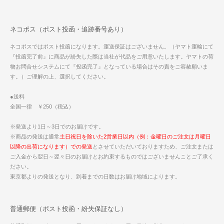
ネコポス（ポスト投函・追跡番号あり）
ネコポスではポスト投函になります。運送保証はございません。（ヤマト運輸にて
『投函完了前』に商品が紛失した際は当社が代品をご用意いたします。ヤマトの荷
物お問合せシステムにて『投函完了』となっている場合はその責をご容赦願いま
す。）ご理解の上、選択してください。
●送料
全国一律 ￥250（税込）
※発送より1日～3日でのお届けです。
※商品の発送は通常
土日祝日を除いた2営業日以内（例：金曜日のご注文は月曜日
以降の出荷になります）での発送
とさせていただいておりますため、ご注文または
ご入金から翌日～翌々日のお届けとお約束するものではございませんことご了承く
ださい。
東京都よりの発送となり、到着までの日数はお届け地域によります。
普通郵便（ポスト投函・紛失保証なし）