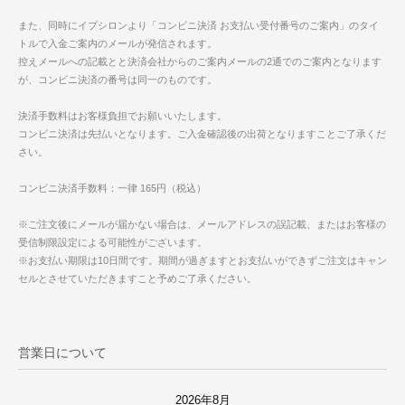
また、同時にイプシロンより「コンビニ決済 お支払い受付番号のご案内」のタイ
トルで入金ご案内のメールが発信されます。
控えメールへの記載とと決済会社からのご案内メールの2通でのご案内となります
が、コンビニ決済の番号は同一のものです。
決済手数料はお客様負担でお願いいたします。
コンビニ決済は先払いとなります。ご入金確認後の出荷となりますことご了承くだ
さい。
コンビニ決済手数料：一律 165円（税込）
※ご注文後にメールが届かない場合は、メールアドレスの誤記載、またはお客様の
受信制限設定による可能性がございます。
※お支払い期限は10日間です。期間が過ぎますとお支払いができずご注文はキャン
セルとさせていただきますこと予めご了承ください。
営業日について
2026年8月