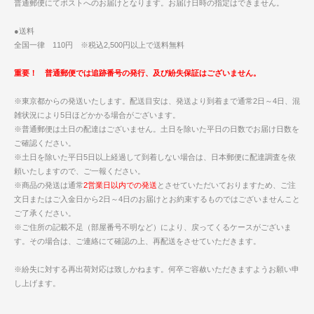
普通郵便にてポストへのお届けとなります。お届け日時の指定はできません。
●送料
全国一律 110円 ※税込2,500円以上で送料無料
重要！ 普通郵便では追跡番号の発行、及び紛失保証はございません。
※東京都からの発送いたします。配送目安は、発送より到着まで通常2日～4日、混
雑状況により5日ほどかかる場合がございます。
※普通郵便は土日の配達はございません。土日を除いた平日の日数でお届け日数を
ご確認ください。
※土日を除いた平日5日以上経過して到着しない場合は、日本郵便に配達調査を依
頼いたしますので、ご一報ください。
※商品の発送は通常
2営業日以内での発送
とさせていただいておりますため、ご注
文日またはご入金日から2日～4日のお届けとお約束するものではございませんこと
ご了承ください。
※ご住所の記載不足（部屋番号不明など）により、戻ってくるケースがございま
す。その場合は、ご連絡にて確認の上、再配送をさせていただきます。
※紛失に対する再出荷対応は致しかねます。何卒ご容赦いただきますようお願い申
し上げます。