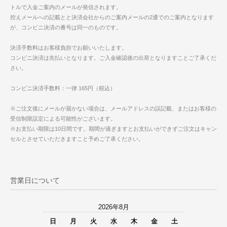
トルで入金ご案内のメールが発信されます。
控えメールへの記載とと決済会社からのご案内メールの2通でのご案内となります
が、コンビニ決済の番号は同一のものです。
決済手数料はお客様負担でお願いいたします。
コンビニ決済は先払いとなります。ご入金確認後の出荷となりますことご了承くだ
さい。
コンビニ決済手数料：一律 165円（税込）
※ご注文後にメールが届かない場合は、メールアドレスの誤記載、またはお客様の
受信制限設定による可能性がございます。
※お支払い期限は10日間です。期間が過ぎますとお支払いができずご注文はキャン
セルとさせていただきますこと予めご了承ください。
営業日について
2026年8月
日
月
火
水
木
金
土