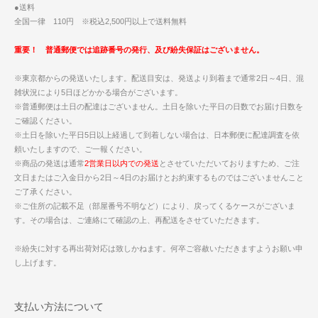
●送料
全国一律 110円 ※税込2,500円以上で送料無料
重要！ 普通郵便では追跡番号の発行、及び紛失保証はございません。
※東京都からの発送いたします。配送目安は、発送より到着まで通常2日～4日、混
雑状況により5日ほどかかる場合がございます。
※普通郵便は土日の配達はございません。土日を除いた平日の日数でお届け日数を
ご確認ください。
※土日を除いた平日5日以上経過して到着しない場合は、日本郵便に配達調査を依
頼いたしますので、ご一報ください。
※商品の発送は通常
2営業日以内での発送
とさせていただいておりますため、ご注
文日またはご入金日から2日～4日のお届けとお約束するものではございませんこと
ご了承ください。
※ご住所の記載不足（部屋番号不明など）により、戻ってくるケースがございま
す。その場合は、ご連絡にて確認の上、再配送をさせていただきます。
※紛失に対する再出荷対応は致しかねます。何卒ご容赦いただきますようお願い申
し上げます。
支払い方法について