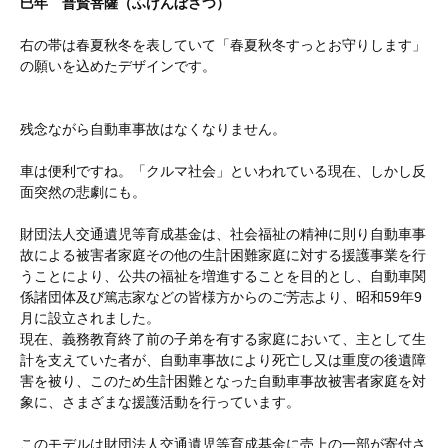
巳年 普賢菩薩（ふげんぼさつ）
右の帯は春夏秋冬を表していて「春夏秋冬すっとお守りします」
の願いを込めたデザインです。
残念ながら自動車事故はなくなりません。
車は便利ですね。「クルマ社会」といわれている現在、しかし反
面突然の悲劇にも。
財団法人交通遺児等育成基金は、社会福祉の精神に則り自動車事
故による被害者家庭その他の生計困難家庭に対する援護事業を行
うことにより、公共の福祉を増進することを目的とし、自動車関
係諸団体及び篤志家などの皆様方からのご芳志より、昭和59年9
月に設立されました。
現在、義務教育終了前の子弟を有する家庭において、主として生
計を支えていた者が、自動車事故により死亡し又は重度の後遺障
害を被り、このため生計困難となった自動車事故被害者家庭を対
象に、さまざまな援護活動を行っています。
このモデルは財団法人交通遺児等育成基金に売上の一部が寄付さ