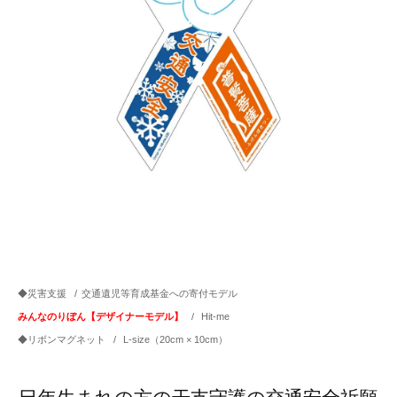
◆災害支援
/
交通遺児等育成基金への寄付モデル
みんなのりぼん【デザイナーモデル】
/
Hit-me
◆リボンマグネット
/
L-size（20cm × 10cm）