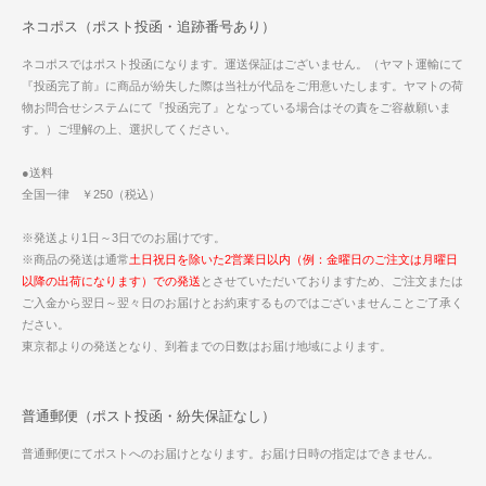
ネコポス（ポスト投函・追跡番号あり）
ネコポスではポスト投函になります。運送保証はございません。（ヤマト運輸にて
『投函完了前』に商品が紛失した際は当社が代品をご用意いたします。ヤマトの荷
物お問合せシステムにて『投函完了』となっている場合はその責をご容赦願いま
す。）ご理解の上、選択してください。
●送料
全国一律 ￥250（税込）
※発送より1日～3日でのお届けです。
※商品の発送は通常
土日祝日を除いた2営業日以内（例：金曜日のご注文は月曜日
以降の出荷になります）での発送
とさせていただいておりますため、ご注文または
ご入金から翌日～翌々日のお届けとお約束するものではございませんことご了承く
ださい。
東京都よりの発送となり、到着までの日数はお届け地域によります。
普通郵便（ポスト投函・紛失保証なし）
普通郵便にてポストへのお届けとなります。お届け日時の指定はできません。