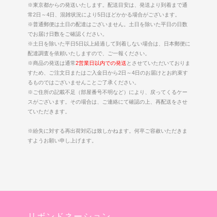
※東京都からの発送いたします。配送目安は、発送より到着まで通
常2日～4日、混雑状況により5日ほどかかる場合がございます。
※普通郵便は土日の配達はございません。土日を除いた平日の日数
でお届け日数をご確認ください。
※土日を除いた平日5日以上経過して到着しない場合は、日本郵便に
配達調査を依頼いたしますので、ご一報ください。
※商品の発送は通常
2営業日以内での発送
とさせていただいておりま
すため、ご注文日またはご入金日から2日～4日のお届けとお約束す
るものではございませんことご了承ください。
※ご住所の記載不足（部屋番号不明など）により、戻ってくるケー
スがございます。その場合は、ご連絡にて確認の上、再配送をさせ
ていただきます。
※紛失に対する再出荷対応は致しかねます。何卒ご容赦いただきま
すようお願い申し上げます。
リボンドネーション