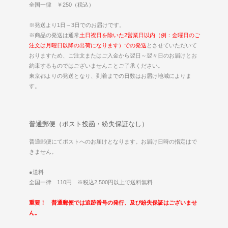
全国一律 ￥250（税込）
※発送より1日～3日でのお届けです。
※商品の発送は通常
土日祝日を除いた2営業日以内（例：金曜日のご
注文は月曜日以降の出荷になります）での発送
とさせていただいて
おりますため、ご注文またはご入金から翌日～翌々日のお届けとお
約束するものではございませんことご了承ください。
東京都よりの発送となり、到着までの日数はお届け地域によりま
す。
普通郵便（ポスト投函・紛失保証なし）
普通郵便にてポストへのお届けとなります。お届け日時の指定はで
きません。
●送料
全国一律 110円 ※税込2,500円以上で送料無料
重要！ 普通郵便では追跡番号の発行、及び紛失保証はございませ
ん。