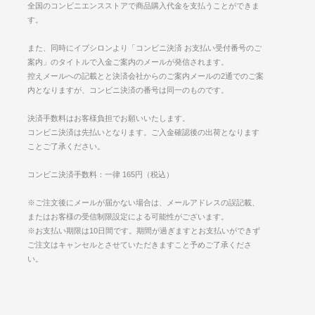
全国のコンビニエンスストアで商品購入代金を支払うことができま
す。
また、同時にイプシロンより「コンビニ決済 お支払い受付番号のご
案内」のタイトルで入金ご案内のメールが発信されます。
控えメールへの記載とと決済会社からのご案内メールの2通でのご案
内となりますが、コンビニ決済の番号は同一のものです。
決済手数料はお客様負担でお願いいたします。
コンビニ決済は先払いとなります。ご入金確認後の出荷となります
ことご了承ください。
コンビニ決済手数料：一律 165円（税込）
※ご注文後にメールが届かない場合は、メールアドレスの誤記載、
またはお客様の受信制限設定による可能性がございます。
※お支払い期限は10日間です。期間が過ぎますとお支払いができず
ご注文はキャンセルとさせていただきますこと予めご了承くださ
い。