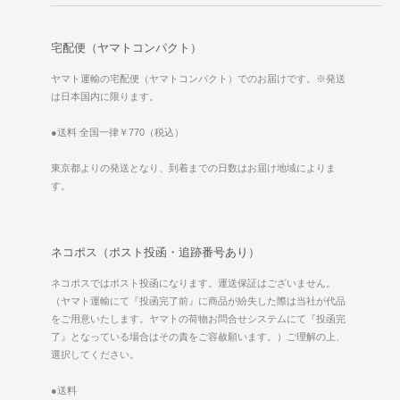
宅配便（ヤマトコンパクト）
ヤマト運輸の宅配便（ヤマトコンパクト）でのお届けです。※発送
は日本国内に限ります。
●送料 全国一律￥770（税込）
東京都よりの発送となり、到着までの日数はお届け地域によりま
す。
ネコポス（ポスト投函・追跡番号あり）
ネコポスではポスト投函になります。運送保証はございません。
（ヤマト運輸にて『投函完了前』に商品が紛失した際は当社が代品
をご用意いたします。ヤマトの荷物お問合せシステムにて『投函完
了』となっている場合はその責をご容赦願います。）ご理解の上、
選択してください。
●送料