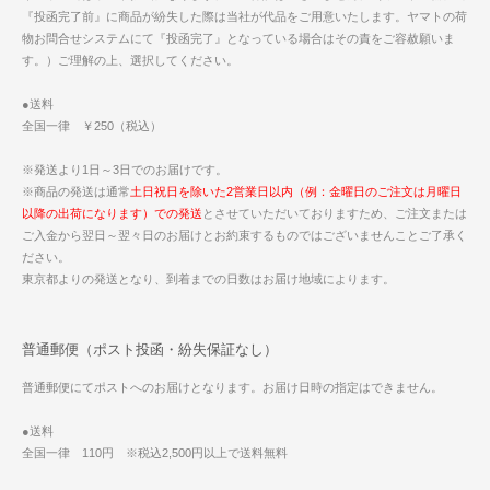
『投函完了前』に商品が紛失した際は当社が代品をご用意いたします。ヤマトの荷
物お問合せシステムにて『投函完了』となっている場合はその責をご容赦願いま
す。）ご理解の上、選択してください。
●送料
全国一律 ￥250（税込）
※発送より1日～3日でのお届けです。
※商品の発送は通常
土日祝日を除いた2営業日以内（例：金曜日のご注文は月曜日
以降の出荷になります）での発送
とさせていただいておりますため、ご注文または
ご入金から翌日～翌々日のお届けとお約束するものではございませんことご了承く
ださい。
東京都よりの発送となり、到着までの日数はお届け地域によります。
普通郵便（ポスト投函・紛失保証なし）
普通郵便にてポストへのお届けとなります。お届け日時の指定はできません。
●送料
全国一律 110円 ※税込2,500円以上で送料無料