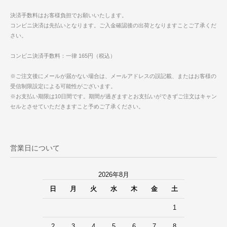
決済手数料はお客様負担でお願いいたします。
コンビニ決済は先払いとなります。ご入金確認後の出荷となりますことご了承くだ
さい。
コンビニ決済手数料：一律 165円（税込）
※ご注文後にメールが届かない場合は、メールアドレスの誤記載、またはお客様の
受信制限設定による可能性がございます。
※お支払い期限は10日間です。期間が過ぎますとお支払いができずご注文はキャン
セルとさせていただきますこと予めご了承ください。
営業日について
2026年8月
日
月
火
水
木
金
土
1
2
3
4
5
6
7
8