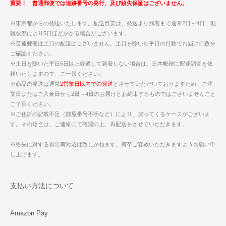
重要！ 普通郵便では追跡番号の発行、及び紛失保証はございません。
※東京都からの発送いたします。配送目安は、発送より到着まで通常2日～4日、混
雑状況により5日ほどかかる場合がございます。
※普通郵便は土日の配達はございません。土日を除いた平日の日数でお届け日数を
ご確認ください。
※土日を除いた平日5日以上経過して到着しない場合は、日本郵便に配達調査を依
頼いたしますので、ご一報ください。
※商品の発送は通常
2営業日以内での発送
とさせていただいておりますため、ご注
文日またはご入金日から2日～4日のお届けとお約束するものではございませんこと
ご了承ください。
※ご住所の記載不足（部屋番号不明など）により、戻ってくるケースがございま
す。その場合は、ご連絡にて確認の上、再配送をさせていただきます。
※紛失に対する再出荷対応は致しかねます。何卒ご容赦いただきますようお願い申
し上げます。
支払い方法について
Amazon Pay