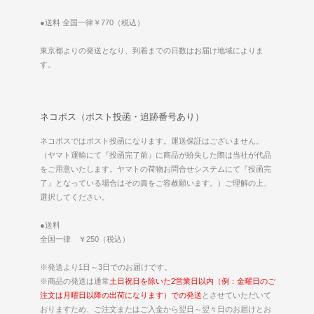
●送料 全国一律￥770（税込）
東京都よりの発送となり、到着までの日数はお届け地域によりま
す。
ネコポス（ポスト投函・追跡番号あり）
ネコポスではポスト投函になります。運送保証はございません。
（ヤマト運輸にて『投函完了前』に商品が紛失した際は当社が代品
をご用意いたします。ヤマトの荷物お問合せシステムにて『投函完
了』となっている場合はその責をご容赦願います。）ご理解の上、
選択してください。
●送料
全国一律 ￥250（税込）
※発送より1日～3日でのお届けです。
※商品の発送は通常
土日祝日を除いた2営業日以内（例：金曜日のご
注文は月曜日以降の出荷になります）での発送
とさせていただいて
おりますため、ご注文またはご入金から翌日～翌々日のお届けとお