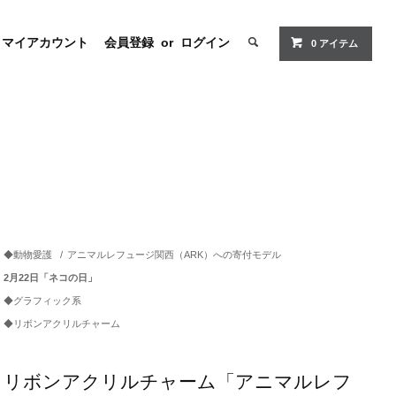
マイアカウント
会員登録
or
ログイン
0
アイテム
◆動物愛護
/
アニマルレフュージ関西（ARK）への寄付モデル
2月22日「ネコの日」
◆グラフィック系
◆リボンアクリルチャーム
リボンアクリルチャーム「アニマルレフ