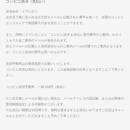
コンビニ決済（先払い）
決済会社：イプシロン
注文完了後に送られる注文控えメールに記載された番号を使って、全国のコンビニ
エンスストアで商品購入代金を支払うことができます。
また、同時にイプシロンより「コンビニ決済 お支払い受付番号のご案内」のタイ
トルで入金ご案内のメールが発信されます。
控えメールへの記載とと決済会社からのご案内メールの2通でのご案内となります
が、コンビニ決済の番号は同一のものです。
決済手数料はお客様負担でお願いいたします。
コンビニ決済は先払いとなります。ご入金確認後の出荷となりますことご了承くだ
さい。
コンビニ決済手数料：一律 165円（税込）
※ご注文後にメールが届かない場合は、メールアドレスの誤記載、またはお客様の
受信制限設定による可能性がございます。
※お支払い期限は10日間です。期間が過ぎますとお支払いができずご注文はキャン
セルとさせていただきますこと予めご了承ください。