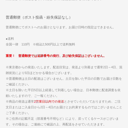
普通郵便（ポスト投函・紛失保証なし）
普通郵便にてポストへのお届けとなります。お届け日時の指定はできません。
●送料
全国一律 110円 ※税込2,500円以上で送料無料
重要！ 普通郵便では追跡番号の発行、及び紛失保証はございません。
※東京都からの発送いたします。配送目安は、発送より到着まで通常2日～4日、混
雑状況により5日ほどかかる場合がございます。
※普通郵便は土日の配達はございません。土日を除いた平日の日数でお届け日数を
ご確認ください。
※土日を除いた平日5日以上経過して到着しない場合は、日本郵便に配達調査を依
頼いたしますので、ご一報ください。
※商品の発送は通常
2営業日以内での発送
とさせていただいておりますため、ご注
文日またはご入金日から2日～4日のお届けとお約束するものではございませんこと
ご了承ください。
※ご住所の記載不足（部屋番号不明など）により、戻ってくるケースがございま
す。その場合は、ご連絡にて確認の上、再配送をさせていただきます。