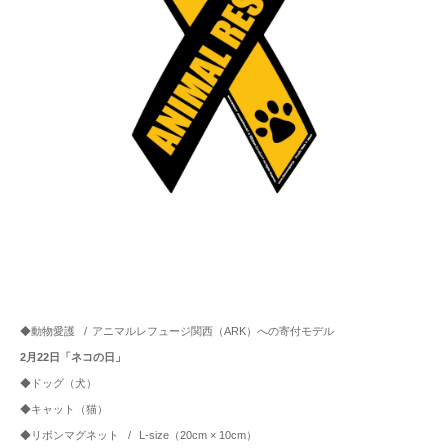
◆動物愛護
/
アニマルレフュージ関西（ARK）への寄付モデル
2月22日「ネコの日」
◆ドッグ（犬）
◆キャット（猫）
◆リボンマグネット
/
L-size（20cm × 10cm）