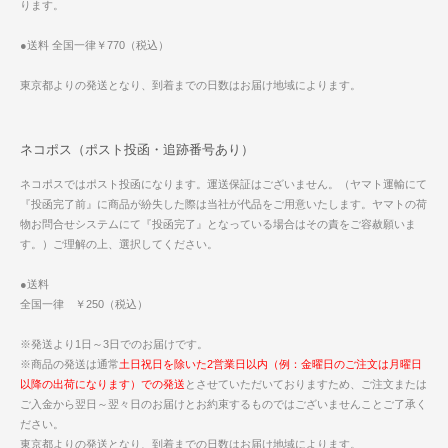
ります。
●送料 全国一律￥770（税込）
東京都よりの発送となり、到着までの日数はお届け地域によります。
ネコポス（ポスト投函・追跡番号あり）
ネコポスではポスト投函になります。運送保証はございません。（ヤマト運輸にて
『投函完了前』に商品が紛失した際は当社が代品をご用意いたします。ヤマトの荷
物お問合せシステムにて『投函完了』となっている場合はその責をご容赦願いま
す。）ご理解の上、選択してください。
●送料
全国一律 ￥250（税込）
※発送より1日～3日でのお届けです。
※商品の発送は通常
土日祝日を除いた2営業日以内（例：金曜日のご注文は月曜日
以降の出荷になります）での発送
とさせていただいておりますため、ご注文または
ご入金から翌日～翌々日のお届けとお約束するものではございませんことご了承く
ださい。
東京都よりの発送となり、到着までの日数はお届け地域によります。