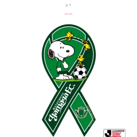
ン！
ーー