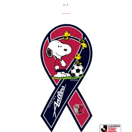
ン！
ーー