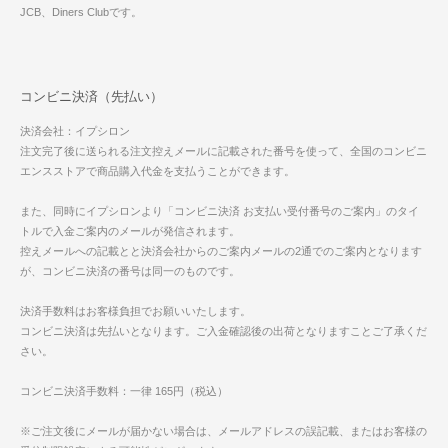
JCB、Diners Clubです。
コンビニ決済（先払い）
決済会社：イプシロン
注文完了後に送られる注文控えメールに記載された番号を使って、全国のコンビニ
エンスストアで商品購入代金を支払うことができます。
また、同時にイプシロンより「コンビニ決済 お支払い受付番号のご案内」のタイ
トルで入金ご案内のメールが発信されます。
控えメールへの記載とと決済会社からのご案内メールの2通でのご案内となります
が、コンビニ決済の番号は同一のものです。
決済手数料はお客様負担でお願いいたします。
コンビニ決済は先払いとなります。ご入金確認後の出荷となりますことご了承くだ
さい。
コンビニ決済手数料：一律 165円（税込）
※ご注文後にメールが届かない場合は、メールアドレスの誤記載、またはお客様の