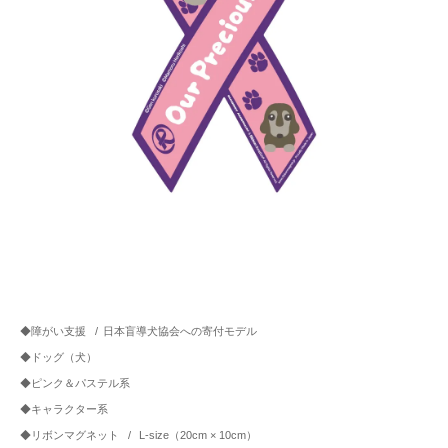
◆障がい支援
/
日本盲導犬協会への寄付モデル
◆ドッグ（犬）
◆ピンク＆パステル系
◆キャラクター系
◆リボンマグネット
/
L-size（20cm × 10cm）