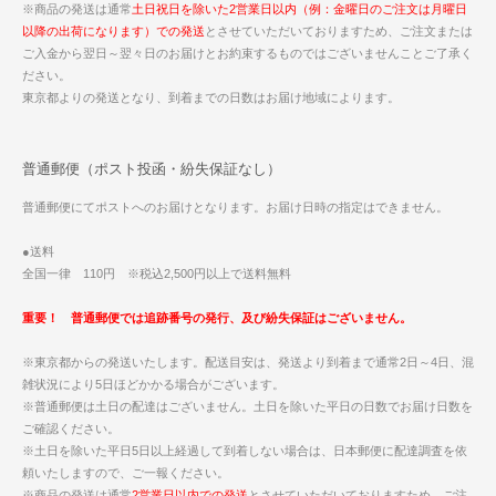
※商品の発送は通常
土日祝日を除いた2営業日以内（例：金曜日のご注文は月曜日
以降の出荷になります）での発送
とさせていただいておりますため、ご注文または
ご入金から翌日～翌々日のお届けとお約束するものではございませんことご了承く
ださい。
東京都よりの発送となり、到着までの日数はお届け地域によります。
普通郵便（ポスト投函・紛失保証なし）
普通郵便にてポストへのお届けとなります。お届け日時の指定はできません。
●送料
全国一律 110円 ※税込2,500円以上で送料無料
重要！ 普通郵便では追跡番号の発行、及び紛失保証はございません。
※東京都からの発送いたします。配送目安は、発送より到着まで通常2日～4日、混
雑状況により5日ほどかかる場合がございます。
※普通郵便は土日の配達はございません。土日を除いた平日の日数でお届け日数を
ご確認ください。
※土日を除いた平日5日以上経過して到着しない場合は、日本郵便に配達調査を依
頼いたしますので、ご一報ください。
※商品の発送は通常
2営業日以内での発送
とさせていただいておりますため、ご注