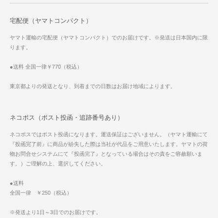
宅配便（ヤマトコンパクト）
ヤマト運輸の宅配便（ヤマトコンパクト）でのお届けです。※発送は日本国内に限
ります。
●送料 全国一律￥770（税込）
東京都よりの発送となり、到着までの日数はお届け地域によります。
ネコポス（ポスト投函・追跡番号あり）
ネコポスではポスト投函になります。運送保証はございません。（ヤマト運輸にて
『投函完了前』に商品が紛失した際は当社が代品をご用意いたします。ヤマトの荷
物お問合せシステムにて『投函完了』となっている場合はその責をご容赦願いま
す。）ご理解の上、選択してください。
●送料
全国一律 ￥250（税込）
※発送より1日～3日でのお届けです。