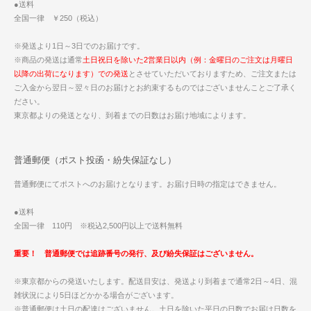
●送料
全国一律 ￥250（税込）
※発送より1日～3日でのお届けです。
※商品の発送は通常
土日祝日を除いた2営業日以内（例：金曜日のご注文は月曜日
以降の出荷になります）での発送
とさせていただいておりますため、ご注文または
ご入金から翌日～翌々日のお届けとお約束するものではございませんことご了承く
ださい。
東京都よりの発送となり、到着までの日数はお届け地域によります。
普通郵便（ポスト投函・紛失保証なし）
普通郵便にてポストへのお届けとなります。お届け日時の指定はできません。
●送料
全国一律 110円 ※税込2,500円以上で送料無料
重要！ 普通郵便では追跡番号の発行、及び紛失保証はございません。
※東京都からの発送いたします。配送目安は、発送より到着まで通常2日～4日、混
雑状況により5日ほどかかる場合がございます。
※普通郵便は土日の配達はございません。土日を除いた平日の日数でお届け日数を