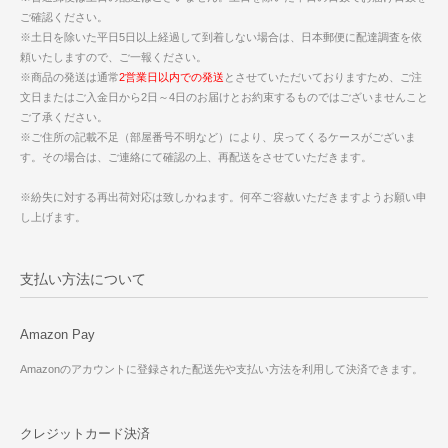
ご確認ください。
※土日を除いた平日5日以上経過して到着しない場合は、日本郵便に配達調査を依
頼いたしますので、ご一報ください。
※商品の発送は通常
2営業日以内での発送
とさせていただいておりますため、ご注
文日またはご入金日から2日～4日のお届けとお約束するものではございませんこと
ご了承ください。
※ご住所の記載不足（部屋番号不明など）により、戻ってくるケースがございま
す。その場合は、ご連絡にて確認の上、再配送をさせていただきます。
※紛失に対する再出荷対応は致しかねます。何卒ご容赦いただきますようお願い申
し上げます。
支払い方法について
Amazon Pay
Amazonのアカウントに登録された配送先や支払い方法を利用して決済できます。
クレジットカード決済