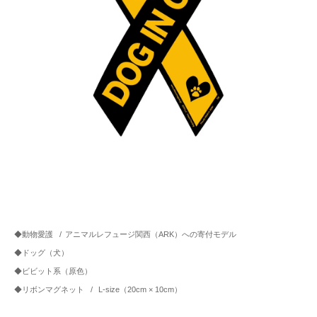
◆動物愛護
/
アニマルレフュージ関西（ARK）への寄付モデル
◆ドッグ（犬）
◆ビビット系（原色）
◆リボンマグネット
/
L-size（20cm × 10cm）