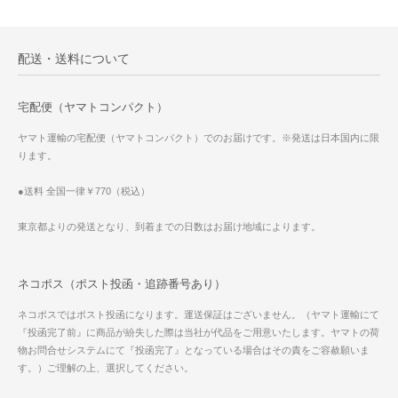
配送・送料について
宅配便（ヤマトコンパクト）
ヤマト運輸の宅配便（ヤマトコンパクト）でのお届けです。※発送は日本国内に限
ります。
●送料 全国一律￥770（税込）
東京都よりの発送となり、到着までの日数はお届け地域によります。
ネコポス（ポスト投函・追跡番号あり）
ネコポスではポスト投函になります。運送保証はございません。（ヤマト運輸にて
『投函完了前』に商品が紛失した際は当社が代品をご用意いたします。ヤマトの荷
物お問合せシステムにて『投函完了』となっている場合はその責をご容赦願いま
す。）ご理解の上、選択してください。