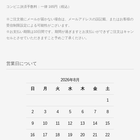
コンビニ決済手数料：一律 165円（税込）
※ご注文後にメールが届かない場合は、メールアドレスの誤記載、またはお客様の
受信制限設定による可能性がございます。
※お支払い期限は10日間です。期間が過ぎますとお支払いができずご注文はキャン
セルとさせていただきますこと予めご了承ください。
営業日について
2026年8月
日
月
火
水
木
金
土
1
2
3
4
5
6
7
8
9
10
11
12
13
14
15
16
17
18
19
20
21
22