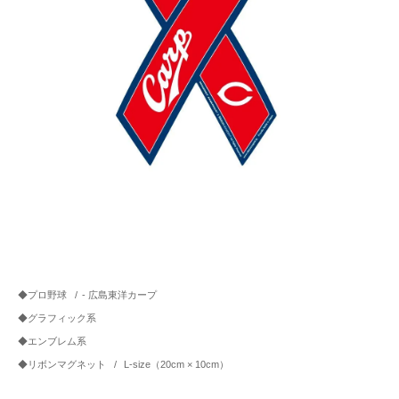
◆プロ野球
/
- 広島東洋カープ
◆グラフィック系
◆エンブレム系
◆リボンマグネット
/
L-size（20cm × 10cm）