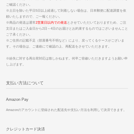
ご確認ください。
※土日を除いた平日5日以上経過して到着しない場合は、日本郵便に配達調査を依
頼いたしますので、ご一報ください。
※商品の発送は通常
2営業日以内での発送
とさせていただいておりますため、ご注
文日またはご入金日から2日～4日のお届けとお約束するものではございませんこと
ご了承ください。
※ご住所の記載不足（部屋番号不明など）により、戻ってくるケースがございま
す。その場合は、ご連絡にて確認の上、再配送をさせていただきます。
※紛失に対する再出荷対応は致しかねます。何卒ご容赦いただきますようお願い申
し上げます。
支払い方法について
Amazon Pay
Amazonのアカウントに登録された配送先や支払い方法を利用して決済できます。
クレジットカード決済