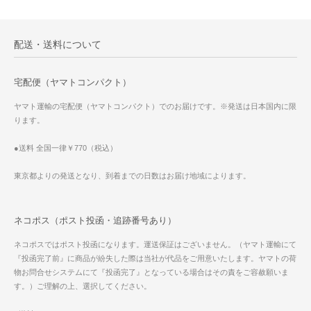
配送・送料について
宅配便（ヤマトコンパクト）
ヤマト運輸の宅配便（ヤマトコンパクト）でのお届けです。※発送は日本国内に限
ります。
●送料 全国一律￥770（税込）
東京都よりの発送となり、到着までの日数はお届け地域によります。
ネコポス（ポスト投函・追跡番号あり）
ネコポスではポスト投函になります。運送保証はございません。（ヤマト運輸にて
『投函完了前』に商品が紛失した際は当社が代品をご用意いたします。ヤマトの荷
物お問合せシステムにて『投函完了』となっている場合はその責をご容赦願いま
す。）ご理解の上、選択してください。