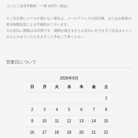
コンビニ決済手数料：一律 165円（税込）
※ご注文後にメールが届かない場合は、メールアドレスの誤記載、またはお客様の
受信制限設定による可能性がございます。
※お支払い期限は10日間です。期間が過ぎますとお支払いができずご注文はキャン
セルとさせていただきますこと予めご了承ください。
営業日について
2026年8月
日
月
火
水
木
金
土
1
2
3
4
5
6
7
8
9
10
11
12
13
14
15
16
17
18
19
20
21
22