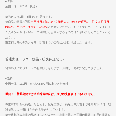
●送料
全国一律 ￥250（税込）
※発送より1日～3日でのお届けです。
※商品の発送は通常
土日祝日を除いた2営業日以内（例：金曜日のご注文は月曜日
以降の出荷になります）での発送
とさせていただいておりますため、ご注文または
ご入金から翌日～翌々日のお届けとお約束するものではございませんことご了承く
ださい。
東京都よりの発送となり、到着までの日数はお届け地域によります。
普通郵便（ポスト投函・紛失保証なし）
普通郵便にてポストへのお届けとなります。お届け日時の指定はできません。
●送料
全国一律 110円 ※税込2,500円以上で送料無料
重要！ 普通郵便では追跡番号の発行、及び紛失保証はございません。
※東京都からの発送いたします。配送目安は、発送より到着まで通常2日～4日、混
雑状況により5日ほどかかる場合がございます。
※普通郵便は土日の配達はございません。土日を除いた平日の日数でお届け日数を