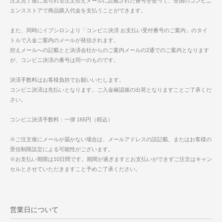
注文完了後に送られる注文控えメールに記載された番号を使って、全国のコンビニ
エンスストアで商品購入代金を支払うことができます。
また、同時にイプシロンより「コンビニ決済 お支払い受付番号のご案内」のタイ
トルで入金ご案内のメールが発信されます。
控えメールへの記載とと決済会社からのご案内メールの2通でのご案内となります
が、コンビニ決済の番号は同一のものです。
決済手数料はお客様負担でお願いいたします。
コンビニ決済は先払いとなります。ご入金確認後の出荷となりますことご了承くだ
さい。
コンビニ決済手数料：一律 165円（税込）
※ご注文後にメールが届かない場合は、メールアドレスの誤記載、またはお客様の
受信制限設定による可能性がございます。
※お支払い期限は10日間です。期間が過ぎますとお支払いができずご注文はキャン
セルとさせていただきますこと予めご了承ください。
営業日について