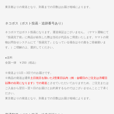
東京都よりの発送となり、到着までの日数はお届け地域によります。
ネコポス（ポスト投函・追跡番号あり）
ネコポスではポスト投函になります。運送保証はございません。（ヤマト運輸にて
『投函完了前』に商品が紛失した際は当社が代品をご用意いたします。ヤマトの荷
物お問合せシステムにて『投函完了』となっている場合はその責をご容赦願いま
す。）ご理解の上、選択してください。
●送料
全国一律 ￥250（税込）
※発送より1日～3日でのお届けです。
※商品の発送は通常
土日祝日を除いた2営業日以内（例：金曜日のご注文は月曜日
以降の出荷になります）での発送
とさせていただいておりますため、ご注文または
ご入金から翌日～翌々日のお届けとお約束するものではございませんことご了承く
ださい。
東京都よりの発送となり、到着までの日数はお届け地域によります。