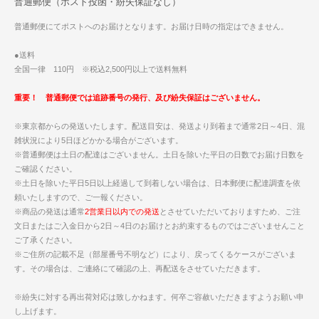
普通郵便（ポスト投函・紛失保証なし）
普通郵便にてポストへのお届けとなります。お届け日時の指定はできません。
●送料
全国一律 110円 ※税込2,500円以上で送料無料
重要！ 普通郵便では追跡番号の発行、及び紛失保証はございません。
※東京都からの発送いたします。配送目安は、発送より到着まで通常2日～4日、混
雑状況により5日ほどかかる場合がございます。
※普通郵便は土日の配達はございません。土日を除いた平日の日数でお届け日数を
ご確認ください。
※土日を除いた平日5日以上経過して到着しない場合は、日本郵便に配達調査を依
頼いたしますので、ご一報ください。
※商品の発送は通常
2営業日以内での発送
とさせていただいておりますため、ご注
文日またはご入金日から2日～4日のお届けとお約束するものではございませんこと
ご了承ください。
※ご住所の記載不足（部屋番号不明など）により、戻ってくるケースがございま
す。その場合は、ご連絡にて確認の上、再配送をさせていただきます。
※紛失に対する再出荷対応は致しかねます。何卒ご容赦いただきますようお願い申
し上げます。