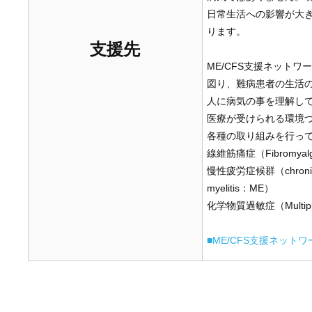
日常生活への影響が大
ります。
支援先
ME/CFS支援ネット
図り、難病患者の生活
人に病気の事を理解し
医療が受けられる環境
各種の取り組みを行っ
線維筋痛症（Fibromyal
慢性疲労症候群（chronic f
myelitis：ME）
化学物質過敏症（Multiple C
■ME/CFS支援ネッ