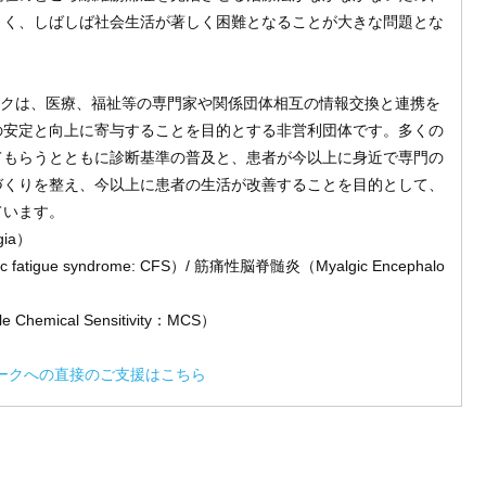
きく、しばしば社会生活が著しく困難となることが大きな問題とな
ワークは、医療、福祉等の専門家や関係団体相互の情報交換と連携を
の安定と向上に寄与することを目的とする非営利団体です。多くの
てもらうとともに診断基準の普及と、患者が今以上に身近で専門の
づくりを整え、今以上に患者の生活が改善することを目的として、
ています。
gia）
atigue syndrome: CFS）/ 筋痛性脳脊髄炎（Myalgic Encephalo
hemical Sensitivity：MCS）
トワークへの直接のご支援はこちら