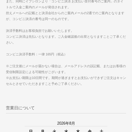
また、同時にイプシロンより「コンビニ決済 お支払い受付番号のご案内」のタイ
トルで入金ご案内のメールが発信されます。
控えメールへの記載とと決済会社からのご案内メールの2通でのご案内となります
が、コンビニ決済の番号は同一のものです。
決済手数料はお客様負担でお願いいたします。
コンビニ決済は先払いとなります。ご入金確認後の出荷となりますことご了承くだ
さい。
コンビニ決済手数料：一律 165円（税込）
※ご注文後にメールが届かない場合は、メールアドレスの誤記載、またはお客様の
受信制限設定による可能性がございます。
※お支払い期限は10日間です。期間が過ぎますとお支払いができずご注文はキャン
セルとさせていただきますこと予めご了承ください。
営業日について
2026年8月
日
月
火
水
木
金
土