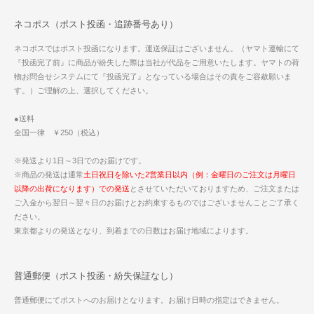
ネコポス（ポスト投函・追跡番号あり）
ネコポスではポスト投函になります。運送保証はございません。（ヤマト運輸にて
『投函完了前』に商品が紛失した際は当社が代品をご用意いたします。ヤマトの荷
物お問合せシステムにて『投函完了』となっている場合はその責をご容赦願いま
す。）ご理解の上、選択してください。
●送料
全国一律 ￥250（税込）
※発送より1日～3日でのお届けです。
※商品の発送は通常
土日祝日を除いた2営業日以内（例：金曜日のご注文は月曜日
以降の出荷になります）での発送
とさせていただいておりますため、ご注文または
ご入金から翌日～翌々日のお届けとお約束するものではございませんことご了承く
ださい。
東京都よりの発送となり、到着までの日数はお届け地域によります。
普通郵便（ポスト投函・紛失保証なし）
普通郵便にてポストへのお届けとなります。お届け日時の指定はできません。