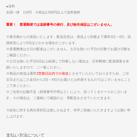
●送料
全国一律 110円 ※税込2,500円以上で送料無料
重要！ 普通郵便では追跡番号の発行、及び紛失保証はございません。
※東京都からの発送いたします。配送目安は、発送より到着まで通常2日～4日、混
雑状況により5日ほどかかる場合がございます。
※普通郵便は土日の配達はございません。土日を除いた平日の日数でお届け日数を
ご確認ください。
※土日を除いた平日5日以上経過して到着しない場合は、日本郵便に配達調査を依
頼いたしますので、ご一報ください。
※商品の発送は通常
2営業日以内での発送
とさせていただいておりますため、ご注
文日またはご入金日から2日～4日のお届けとお約束するものではございませんこと
ご了承ください。
※ご住所の記載不足（部屋番号不明など）により、戻ってくるケースがございま
す。その場合は、ご連絡にて確認の上、再配送をさせていただきます。
※紛失に対する再出荷対応は致しかねます。何卒ご容赦いただきますようお願い申
し上げます。
支払い方法について