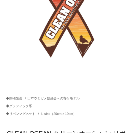
◆動物愛護
/
日本ウミガメ協議会への寄付モデル
◆グラフィック系
◆リボンマグネット
/
L-size（20cm × 10cm）