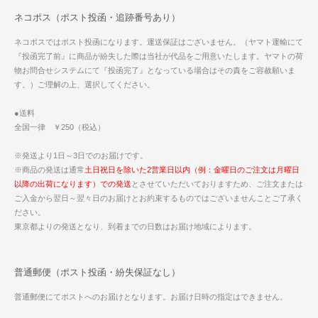
ネコポス（ポスト投函・追跡番号あり）
ネコポスではポスト投函になります。運送保証はございません。（ヤマト運輸にて
『投函完了前』に商品が紛失した際は当社が代品をご用意いたします。ヤマトの荷
物お問合せシステムにて『投函完了』となっている場合はその責をご容赦願いま
す。）ご理解の上、選択してください。
●送料
全国一律 ￥250（税込）
※発送より1日～3日でのお届けです。
※商品の発送は通常
土日祝日を除いた2営業日以内（例：金曜日のご注文は月曜日
以降の出荷になります）での発送
とさせていただいておりますため、ご注文または
ご入金から翌日～翌々日のお届けとお約束するものではございませんことご了承く
ださい。
東京都よりの発送となり、到着までの日数はお届け地域によります。
普通郵便（ポスト投函・紛失保証なし）
普通郵便にてポストへのお届けとなります。お届け日時の指定はできません。