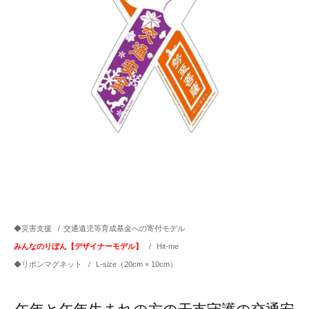
◆災害支援
/
交通遺児等育成基金への寄付モデル
みんなのりぼん【デザイナーモデル】
/
Hit-me
◆リボンマグネット
/
L-size（20cm × 10cm）