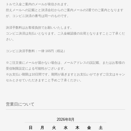
トルで入金ご案内のメールが発信されます。
控えメールへの記載とと決済会社からのご案内メールの2通でのご案内となります
が、コンビニ決済の番号は同一のものです。
決済手数料はお客様負担でお願いいたします。
コンビニ決済は先払いとなります。ご入金確認後の出荷となりますことご了承くだ
さい。
コンビニ決済手数料：一律 165円（税込）
※ご注文後にメールが届かない場合は、メールアドレスの誤記載、またはお客様の
受信制限設定による可能性がございます。
※お支払い期限は10日間です。期間が過ぎますとお支払いができずご注文はキャン
セルとさせていただきますこと予めご了承ください。
営業日について
2026年8月
日
月
火
水
木
金
土