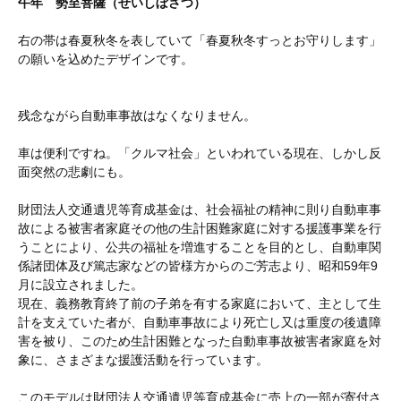
午年 勢至菩薩（せいしぼさつ）
右の帯は春夏秋冬を表していて「春夏秋冬すっとお守りします」
の願いを込めたデザインです。
残念ながら自動車事故はなくなりません。
車は便利ですね。「クルマ社会」といわれている現在、しかし反
面突然の悲劇にも。
財団法人交通遺児等育成基金は、社会福祉の精神に則り自動車事
故による被害者家庭その他の生計困難家庭に対する援護事業を行
うことにより、公共の福祉を増進することを目的とし、自動車関
係諸団体及び篤志家などの皆様方からのご芳志より、昭和59年9
月に設立されました。
現在、義務教育終了前の子弟を有する家庭において、主として生
計を支えていた者が、自動車事故により死亡し又は重度の後遺障
害を被り、このため生計困難となった自動車事故被害者家庭を対
象に、さまざまな援護活動を行っています。
このモデルは財団法人交通遺児等育成基金に売上の一部が寄付さ