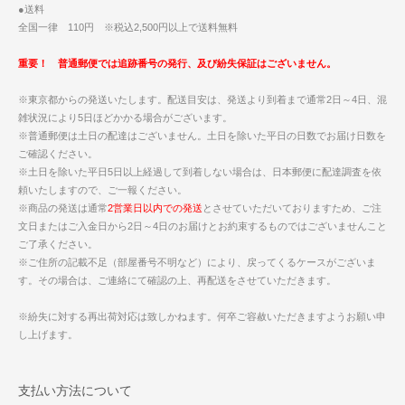
●送料
全国一律 110円 ※税込2,500円以上で送料無料
重要！ 普通郵便では追跡番号の発行、及び紛失保証はございません。
※東京都からの発送いたします。配送目安は、発送より到着まで通常2日～4日、混
雑状況により5日ほどかかる場合がございます。
※普通郵便は土日の配達はございません。土日を除いた平日の日数でお届け日数を
ご確認ください。
※土日を除いた平日5日以上経過して到着しない場合は、日本郵便に配達調査を依
頼いたしますので、ご一報ください。
※商品の発送は通常
2営業日以内での発送
とさせていただいておりますため、ご注
文日またはご入金日から2日～4日のお届けとお約束するものではございませんこと
ご了承ください。
※ご住所の記載不足（部屋番号不明など）により、戻ってくるケースがございま
す。その場合は、ご連絡にて確認の上、再配送をさせていただきます。
※紛失に対する再出荷対応は致しかねます。何卒ご容赦いただきますようお願い申
し上げます。
支払い方法について