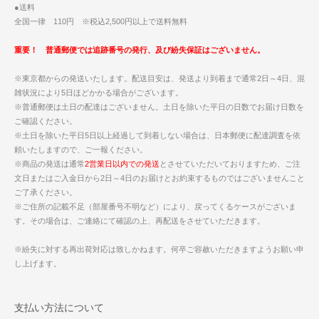
●送料
全国一律 110円 ※税込2,500円以上で送料無料
重要！ 普通郵便では追跡番号の発行、及び紛失保証はございません。
※東京都からの発送いたします。配送目安は、発送より到着まで通常2日～4日、混
雑状況により5日ほどかかる場合がございます。
※普通郵便は土日の配達はございません。土日を除いた平日の日数でお届け日数を
ご確認ください。
※土日を除いた平日5日以上経過して到着しない場合は、日本郵便に配達調査を依
頼いたしますので、ご一報ください。
※商品の発送は通常
2営業日以内での発送
とさせていただいておりますため、ご注
文日またはご入金日から2日～4日のお届けとお約束するものではございませんこと
ご了承ください。
※ご住所の記載不足（部屋番号不明など）により、戻ってくるケースがございま
す。その場合は、ご連絡にて確認の上、再配送をさせていただきます。
※紛失に対する再出荷対応は致しかねます。何卒ご容赦いただきますようお願い申
し上げます。
支払い方法について