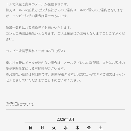
トルで入金ご案内のメールが発信されます。
控えメールへの記載とと決済会社からのご案内メールの2通でのご案内となります
が、コンビニ決済の番号は同一のものです。
決済手数料はお客様負担でお願いいたします。
コンビニ決済は先払いとなります。ご入金確認後の出荷となりますことご了承くだ
さい。
コンビニ決済手数料：一律 165円（税込）
※ご注文後にメールが届かない場合は、メールアドレスの誤記載、またはお客様の
受信制限設定による可能性がございます。
※お支払い期限は10日間です。期間が過ぎますとお支払いができずご注文はキャン
セルとさせていただきますこと予めご了承ください。
営業日について
2026年8月
日
月
火
水
木
金
土