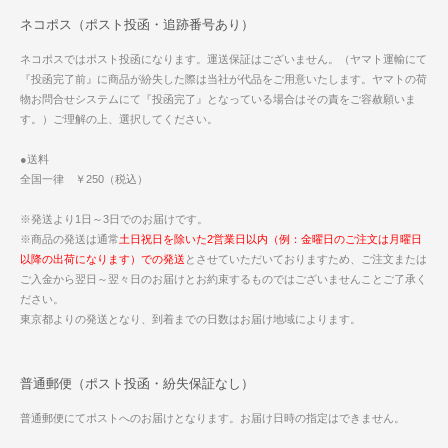
ネコポス（ポスト投函・追跡番号あり）
ネコポスではポスト投函になります。運送保証はございません。（ヤマト運輸にて
『投函完了前』に商品が紛失した際は当社が代品をご用意いたします。ヤマトの荷
物お問合せシステムにて『投函完了』となっている場合はその責をご容赦願いま
す。）ご理解の上、選択してください。
●送料
全国一律 ￥250（税込）
※発送より1日～3日でのお届けです。
※商品の発送は通常
土日祝日を除いた2営業日以内（例：金曜日のご注文は月曜日
以降の出荷になります）での発送
とさせていただいておりますため、ご注文または
ご入金から翌日～翌々日のお届けとお約束するものではございませんことご了承く
ださい。
東京都よりの発送となり、到着までの日数はお届け地域によります。
普通郵便（ポスト投函・紛失保証なし）
普通郵便にてポストへのお届けとなります。お届け日時の指定はできません。