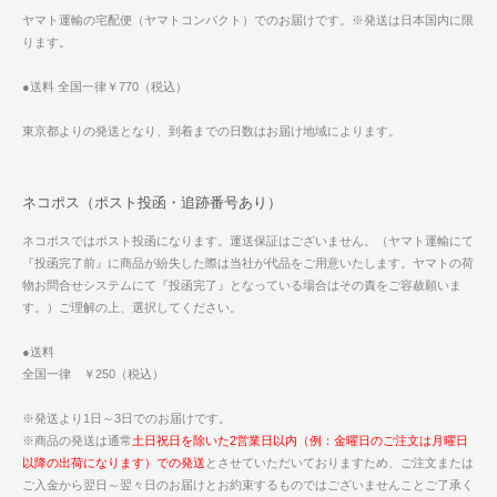
ヤマト運輸の宅配便（ヤマトコンパクト）でのお届けです。※発送は日本国内に限
ります。
●送料 全国一律￥770（税込）
東京都よりの発送となり、到着までの日数はお届け地域によります。
ネコポス（ポスト投函・追跡番号あり）
ネコポスではポスト投函になります。運送保証はございません。（ヤマト運輸にて
『投函完了前』に商品が紛失した際は当社が代品をご用意いたします。ヤマトの荷
物お問合せシステムにて『投函完了』となっている場合はその責をご容赦願いま
す。）ご理解の上、選択してください。
●送料
全国一律 ￥250（税込）
※発送より1日～3日でのお届けです。
※商品の発送は通常
土日祝日を除いた2営業日以内（例：金曜日のご注文は月曜日
以降の出荷になります）での発送
とさせていただいておりますため、ご注文または
ご入金から翌日～翌々日のお届けとお約束するものではございませんことご了承く