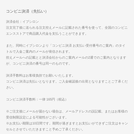
コンビニ決済（先払い）
決済会社：イプシロン
注文完了後に送られる注文控えメールに記載された番号を使って、全国のコンビニ
エンスストアで商品購入代金を支払うことができます。
また、同時にイプシロンより「コンビニ決済 お支払い受付番号のご案内」のタイ
トルで入金ご案内のメールが発信されます。
控えメールへの記載とと決済会社からのご案内メールの2通でのご案内となります
が、コンビニ決済の番号は同一のものです。
決済手数料はお客様負担でお願いいたします。
コンビニ決済は先払いとなります。ご入金確認後の出荷となりますことご了承くだ
さい。
コンビニ決済手数料：一律 165円（税込）
※ご注文後にメールが届かない場合は、メールアドレスの誤記載、またはお客様の
受信制限設定による可能性がございます。
※お支払い期限は10日間です。期間が過ぎますとお支払いができずご注文はキャン
セルとさせていただきますこと予めご了承ください。