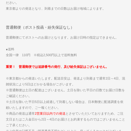
ださい。
東京都よりの発送となり、到着までの日数はお届け地域によります。
普通郵便（ポスト投函・紛失保証なし）
普通郵便にてポストへのお届けとなります。お届け日時の指定はできません。
●送料
全国一律 110円 ※税込2,500円以上で送料無料
重要！ 普通郵便では追跡番号の発行、及び紛失保証はございません。
※東京都からの発送いたします。配送目安は、発送より到着まで通常2日～4日、混
雑状況により5日ほどかかる場合がございます。
※普通郵便は土日の配達はございません。土日を除いた平日の日数でお届け日数を
ご確認ください。
※土日を除いた平日5日以上経過して到着しない場合は、日本郵便に配達調査を依
頼いたしますので、ご一報ください。
※商品の発送は通常
2営業日以内での発送
とさせていただいておりますため、ご注
文日またはご入金日から2日～4日のお届けとお約束するものではございませんこと
ご了承ください。