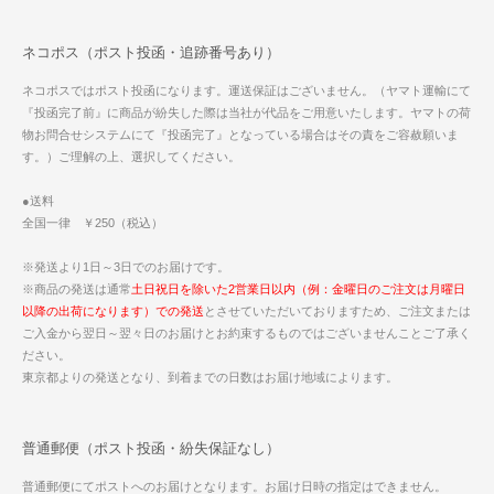
ネコポス（ポスト投函・追跡番号あり）
ネコポスではポスト投函になります。運送保証はございません。（ヤマト運輸にて
『投函完了前』に商品が紛失した際は当社が代品をご用意いたします。ヤマトの荷
物お問合せシステムにて『投函完了』となっている場合はその責をご容赦願いま
す。）ご理解の上、選択してください。
●送料
全国一律 ￥250（税込）
※発送より1日～3日でのお届けです。
※商品の発送は通常
土日祝日を除いた2営業日以内（例：金曜日のご注文は月曜日
以降の出荷になります）での発送
とさせていただいておりますため、ご注文または
ご入金から翌日～翌々日のお届けとお約束するものではございませんことご了承く
ださい。
東京都よりの発送となり、到着までの日数はお届け地域によります。
普通郵便（ポスト投函・紛失保証なし）
普通郵便にてポストへのお届けとなります。お届け日時の指定はできません。