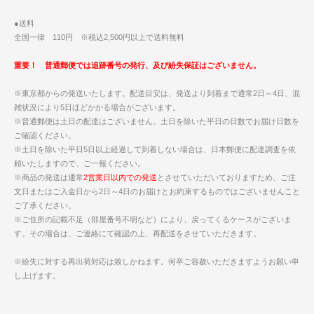
●送料
全国一律 110円 ※税込2,500円以上で送料無料
重要！ 普通郵便では追跡番号の発行、及び紛失保証はございません。
※東京都からの発送いたします。配送目安は、発送より到着まで通常2日～4日、混
雑状況により5日ほどかかる場合がございます。
※普通郵便は土日の配達はございません。土日を除いた平日の日数でお届け日数を
ご確認ください。
※土日を除いた平日5日以上経過して到着しない場合は、日本郵便に配達調査を依
頼いたしますので、ご一報ください。
※商品の発送は通常
2営業日以内での発送
とさせていただいておりますため、ご注
文日またはご入金日から2日～4日のお届けとお約束するものではございませんこと
ご了承ください。
※ご住所の記載不足（部屋番号不明など）により、戻ってくるケースがございま
す。その場合は、ご連絡にて確認の上、再配送をさせていただきます。
※紛失に対する再出荷対応は致しかねます。何卒ご容赦いただきますようお願い申
し上げます。