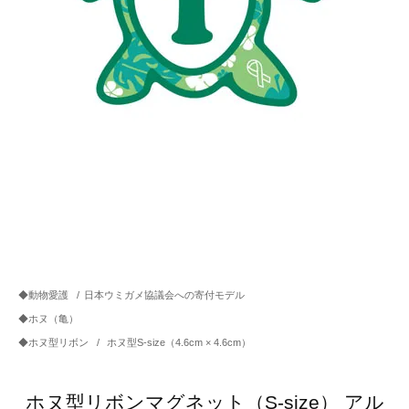
◆動物愛護
/
日本ウミガメ協議会への寄付モデル
◆ホヌ（亀）
◆ホヌ型リボン
/
ホヌ型S-size（4.6cm × 4.6cm）
ホヌ型リボンマグネット（S-size） アル