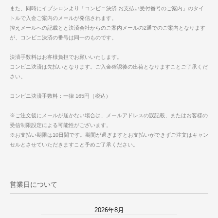
また、同時にイプシロンより「コンビニ決済 お支払い受付番号のご案内」のタイ
トルで入金ご案内のメールが発信されます。
控えメールへの記載とと決済会社からのご案内メールの2通でのご案内となります
が、コンビニ決済の番号は同一のものです。
決済手数料はお客様負担でお願いいたします。
コンビニ決済は先払いとなります。ご入金確認後の出荷となりますことご了承くだ
さい。
コンビニ決済手数料：一律 165円（税込）
※ご注文後にメールが届かない場合は、メールアドレスの誤記載、またはお客様の
受信制限設定による可能性がございます。
※お支払い期限は10日間です。期間が過ぎますとお支払いができずご注文はキャン
セルとさせていただきますこと予めご了承ください。
営業日について
2026年8月