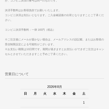
が、コンビニ決済の番号は同一のものです。
決済手数料はお客様負担でお願いいたします。
コンビニ決済は先払いとなります。ご入金確認後の出荷となりますことご了承くだ
さい。
コンビニ決済手数料：一律 165円（税込）
※ご注文後にメールが届かない場合は、メールアドレスの誤記載、またはお客様の
受信制限設定による可能性がございます。
※お支払い期限は10日間です。期間が過ぎますとお支払いができずご注文はキャン
セルとさせていただきますこと予めご了承ください。
営業日について
2026年8月
日
月
火
水
木
金
土
1