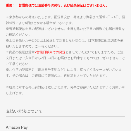
重要！ 普通郵便では追跡番号の発行、及び紛失保証はございません。
※東京都からの発送いたします。配送目安は、発送より到着まで通常2日～4日、混
雑状況により5日ほどかかる場合がございます。
※普通郵便は土日の配達はございません。土日を除いた平日の日数でお届け日数を
ご確認ください。
※土日を除いた平日5日以上経過して到着しない場合は、日本郵便に配達調査を依
頼いたしますので、ご一報ください。
※商品の発送は通常
2営業日以内での発送
とさせていただいておりますため、ご注
文日またはご入金日から2日～4日のお届けとお約束するものではございませんこと
ご了承ください。
※ご住所の記載不足（部屋番号不明など）により、戻ってくるケースがございま
す。その場合は、ご連絡にて確認の上、再配送をさせていただきます。
※紛失に対する再出荷対応は致しかねます。何卒ご容赦いただきますようお願い申
し上げます。
支払い方法について
Amazon Pay