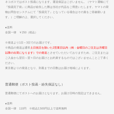
ネコポスではポスト投函になります。運送保証はございません。（ヤマト運輸にて
『投函完了前』に商品が紛失した際は当社が代品をご用意いたします。ヤマトの荷
物お問合せシステムにて『投函完了』となっている場合はその責をご容赦願いま
す。）ご理解の上、選択してください。
●送料
全国一律 ￥250（税込）
※発送より1日～3日でのお届けです。
※商品の発送は通常
土日祝日を除いた2営業日以内（例：金曜日のご注文は月曜日
以降の出荷になります）での発送
とさせていただいておりますため、ご注文または
ご入金から翌日～翌々日のお届けとお約束するものではございませんことご了承く
ださい。
東京都よりの発送となり、到着までの日数はお届け地域によります。
普通郵便（ポスト投函・紛失保証なし）
普通郵便にてポストへのお届けとなります。お届け日時の指定はできません。
●送料
全国一律 110円 ※税込2,500円以上で送料無料