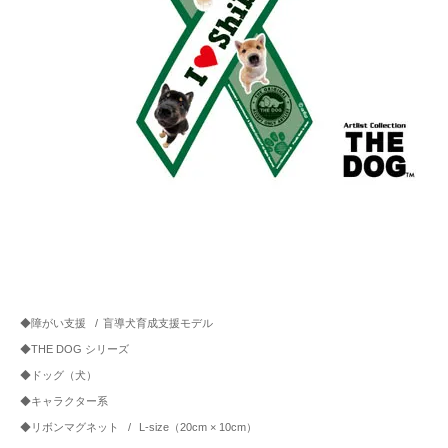
◆障がい支援
/
盲導犬育成支援モデル
◆THE DOG シリーズ
◆ドッグ（犬）
◆キャラクター系
◆リボンマグネット
/
L-size（20cm × 10cm）