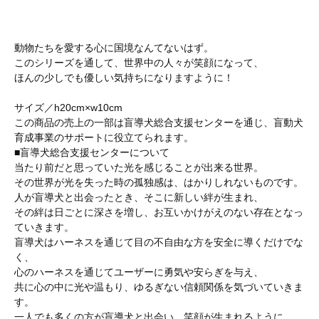
動物たちを愛する心に国境なんてないはず。
このシリーズを通して、世界中の人々が笑顔になって、
ほんの少しでも優しい気持ちになりますように！
サイズ／h20cm×w10cm
この商品の売上の一部は盲導犬総合支援センターを通じ、盲動犬
育成事業のサポートに役立てられます。
■盲導犬総合支援センターについて
当たり前だと思っていた光を感じることが出来る世界。
その世界が光を失った時の孤独感は、はかりしれないものです。
人が盲導犬と出会ったとき、そこに新しい絆が生まれ、
その絆は日ごとに深さを増し、お互いかけがえのない存在となっ
ていきます。
盲導犬はハーネスを通じて目の不自由な方を安全に導くだけでな
く、
心のハーネスを通じてユーザーに勇気や安らぎを与え、
共に心の中に光や温もり、ゆるぎない信頼関係を気づいていきま
す。
一人でも多くの方が盲導犬と出会い、笑顔が生まれるように、