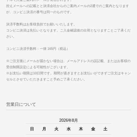
控えメールへの記載とと決済会社からのご案内メールの2通でのご案内となります
が、コンビニ決済の番号は同一のものです。
決済手数料はお客様負担でお願いいたします。
コンビニ決済は先払いとなります。ご入金確認後の出荷となりますことご了承くだ
さい。
コンビニ決済手数料：一律 165円（税込）
※ご注文後にメールが届かない場合は、メールアドレスの誤記載、またはお客様の
受信制限設定による可能性がございます。
※お支払い期限は10日間です。期間が過ぎますとお支払いができずご注文はキャン
セルとさせていただきますこと予めご了承ください。
営業日について
2026年8月
日
月
火
水
木
金
土