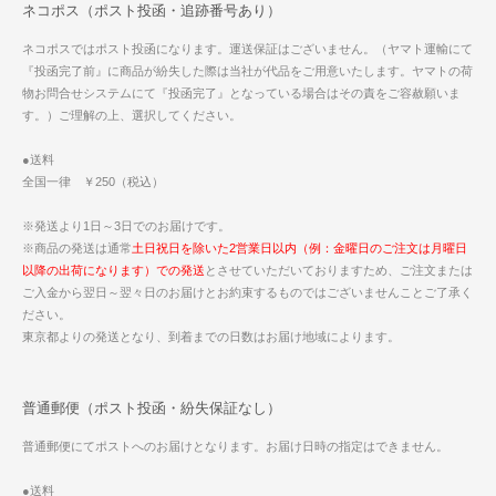
ネコポス（ポスト投函・追跡番号あり）
ネコポスではポスト投函になります。運送保証はございません。（ヤマト運輸にて
『投函完了前』に商品が紛失した際は当社が代品をご用意いたします。ヤマトの荷
物お問合せシステムにて『投函完了』となっている場合はその責をご容赦願いま
す。）ご理解の上、選択してください。
●送料
全国一律 ￥250（税込）
※発送より1日～3日でのお届けです。
※商品の発送は通常
土日祝日を除いた2営業日以内（例：金曜日のご注文は月曜日
以降の出荷になります）での発送
とさせていただいておりますため、ご注文または
ご入金から翌日～翌々日のお届けとお約束するものではございませんことご了承く
ださい。
東京都よりの発送となり、到着までの日数はお届け地域によります。
普通郵便（ポスト投函・紛失保証なし）
普通郵便にてポストへのお届けとなります。お届け日時の指定はできません。
●送料