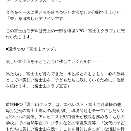
金色をベースに黒と赤を落ちついた光沢なしの印刷で仕上げた、
「誉」を追求したデザインです。
この富士山モデルは売上の一部を環境NPO「富士山クラブ」に寄
付いたします。
■環境NPO「富士山クラブ」
美しい富士山を子どもたちに残していくために・・・
私たちは、富士山が育んできた、水と緑と命をまもり、心の故郷
としての美しい富士山を、子どもたちに残していくために、活動
を続けます。（富士山クラブ宣言）
環境NPO「富士山クラブ」は、エベレスト・富士同時清掃の他、
毎月定例の富士山周辺の清掃活動、環境問題をテーマにしたシン
ポジウムの開催、アルピニスト野口健氏が校長を務める「もりの
学校」での自然学習プログラムなどの環境教育等、「次代の子ど
もたちに美しい富士山を残す」ことを目的にさまざまな活動を行