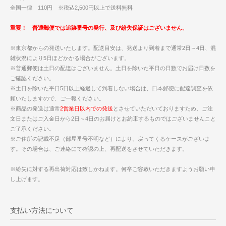
全国一律 110円 ※税込2,500円以上で送料無料
重要！ 普通郵便では追跡番号の発行、及び紛失保証はございません。
※東京都からの発送いたします。配送目安は、発送より到着まで通常2日～4日、混
雑状況により5日ほどかかる場合がございます。
※普通郵便は土日の配達はございません。土日を除いた平日の日数でお届け日数を
ご確認ください。
※土日を除いた平日5日以上経過して到着しない場合は、日本郵便に配達調査を依
頼いたしますので、ご一報ください。
※商品の発送は通常
2営業日以内での発送
とさせていただいておりますため、ご注
文日またはご入金日から2日～4日のお届けとお約束するものではございませんこと
ご了承ください。
※ご住所の記載不足（部屋番号不明など）により、戻ってくるケースがございま
す。その場合は、ご連絡にて確認の上、再配送をさせていただきます。
※紛失に対する再出荷対応は致しかねます。何卒ご容赦いただきますようお願い申
し上げます。
支払い方法について