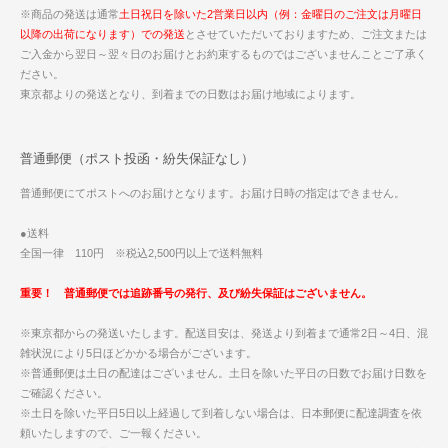
※商品の発送は通常
土日祝日を除いた2営業日以内（例：金曜日のご注文は月曜日
以降の出荷になります）での発送
とさせていただいておりますため、ご注文または
ご入金から翌日～翌々日のお届けとお約束するものではございませんことご了承く
ださい。
東京都よりの発送となり、到着までの日数はお届け地域によります。
普通郵便（ポスト投函・紛失保証なし）
普通郵便にてポストへのお届けとなります。お届け日時の指定はできません。
●送料
全国一律 110円 ※税込2,500円以上で送料無料
重要！ 普通郵便では追跡番号の発行、及び紛失保証はございません。
※東京都からの発送いたします。配送目安は、発送より到着まで通常2日～4日、混
雑状況により5日ほどかかる場合がございます。
※普通郵便は土日の配達はございません。土日を除いた平日の日数でお届け日数を
ご確認ください。
※土日を除いた平日5日以上経過して到着しない場合は、日本郵便に配達調査を依
頼いたしますので、ご一報ください。