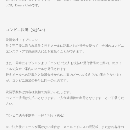
JCB、Diners Clubです。
コンビニ決済（先払い）
決済会社：イプシロン
注文完了後に送られる注文控えメールに記載された番号を使って、全国のコンビニ
エンスストアで商品購入代金を支払うことができます。
また、同時にイプシロンより「コンビニ決済 お支払い受付番号のご案内」のタイ
トルで入金ご案内のメールが発信されます。
控えメールへの記載とと決済会社からのご案内メールの2通でのご案内となります
が、コンビニ決済の番号は同一のものです。
決済手数料はお客様負担でお願いいたします。
コンビニ決済は先払いとなります。ご入金確認後の出荷となりますことご了承くだ
さい。
コンビニ決済手数料：一律 165円（税込）
※ご注文後にメールが届かない場合は、メールアドレスの誤記載、またはお客様の