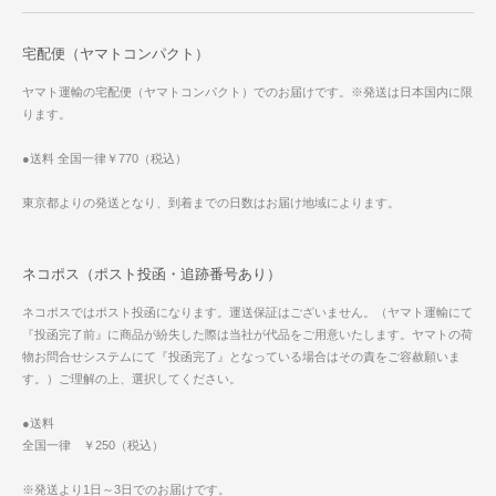
宅配便（ヤマトコンパクト）
ヤマト運輸の宅配便（ヤマトコンパクト）でのお届けです。※発送は日本国内に限
ります。
●送料 全国一律￥770（税込）
東京都よりの発送となり、到着までの日数はお届け地域によります。
ネコポス（ポスト投函・追跡番号あり）
ネコポスではポスト投函になります。運送保証はございません。（ヤマト運輸にて
『投函完了前』に商品が紛失した際は当社が代品をご用意いたします。ヤマトの荷
物お問合せシステムにて『投函完了』となっている場合はその責をご容赦願いま
す。）ご理解の上、選択してください。
●送料
全国一律 ￥250（税込）
※発送より1日～3日でのお届けです。